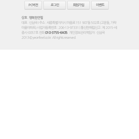
PC버전
로그인
회원가입
이벤트
상호 : 행복한연필
대표 : 신삼국 I 주소 : 세종특별자치시 마음로 151 907동 502호 (고운동, 가락
마을아파트) 사업자등록번호 : 206-13-97331 | 통신판매업신고 : 제 2015-세
종시-0057호 전화
010-3755-6405
개인정보관리책임자 : 신삼국
2013 © yeonfeel.co.kr. All rights reserved.